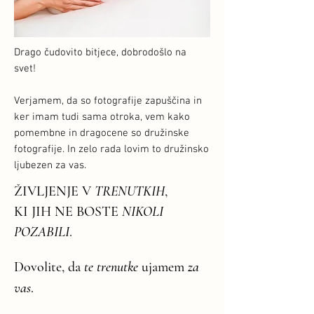
Drago čudovito bitjece, dobrodošlo na
svet!
Verjamem, da so fotografije zapuščina in
ker imam tudi sama otroka, vem kako
pomembne in dragocene so družinske
fotografije. In zelo rada lovim to družinsko
ljubezen za vas.
Ž
IVLJENJE V
TRENUTKIH
,
KI JIH NE BOSTE
NIKOLI
POZABILI
.
Dovolite, da
te trenutke
ujamem
za
vas
.