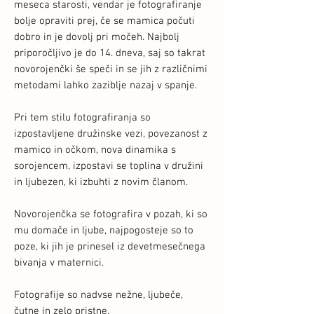
meseca starosti, vendar je fotografiranje
bolje opraviti prej, če se mamica počuti
dobro in je dovolj pri močeh. Najbolj
priporočljivo je do 14. dneva, saj so takrat
novorojenčki še speči in se jih z različnimi
metodami lahko zaziblje nazaj v spanje.
Pri tem stilu fotografiranja so
izpostavljene družinske vezi, povezanost z
mamico in očkom, nova dinamika s
sorojencem, izpostavi se toplina v družini
in ljubezen, ki izbuhti z novim članom.
Novorojenčka se fotografira v pozah, ki so
mu domače in ljube, najpogosteje so to
poze, ki jih je prinesel iz devetmesečnega
bivanja v maternici.
Fotografije so nadvse nežne, ljubeče,
čutne in zelo pristne.