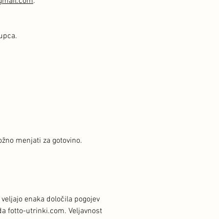
@gmail.com
.
kupca.
ožno menjati za gotovino.
.
veljajo enaka določila pogojev
da fotto-utrinki.com. Veljavnost