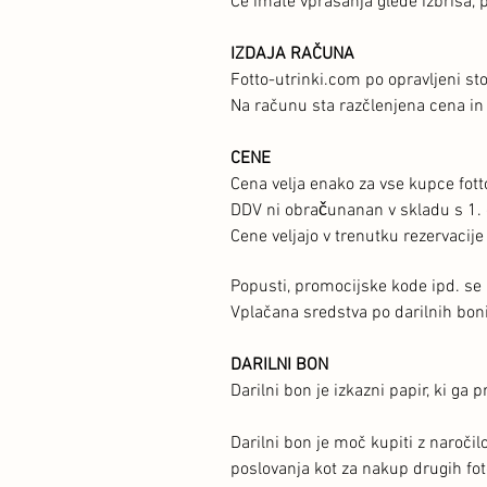
Če imate vprašanja glede izbrisa, 
IZDAJA RAČUNA
Fotto-utrinki.com po opravljeni st
Na računu sta razčlenjena cena in vs
CENE
Cena velja enako za vse kupce fott
DDV ni obračunanan v skladu s 1.
Cene veljajo v trenutku rezervacije
Popusti, promocijske kode ipd. se 
Vplačana sredstva po darilnih boni
DARILNI BON
Darilni bon je izkazni papir, ki ga 
Darilni bon je moč kupiti z naroči
poslovanja kot za nakup drugih foto