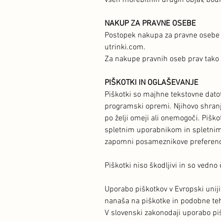
vseh morebitnih drugih objav, bodisi
NAKUP ZA PRAVNE OSEBE
Postopek nakupa za pravne osebe je
utrinki.com.
Za nakupe pravnih oseb prav tako v
PIŠKOTKI IN OGLAŠEVANJE
Piškotki so majhne tekstovne datot
programski opremi. Njihovo shranj
po želji omeji ali onemogoči. Pišk
spletnim uporabnikom in spletnim 
zapomni posameznikove preference i
Piškotki niso škodljivi in so vedn
Uporabo piškotkov v Evropski uniji
nanaša na piškotke in podobne teh
V slovenski zakonodaji uporabo pi