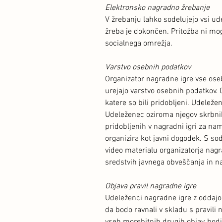
Elektronsko nagradno žrebanje
V žrebanju lahko sodelujejo vsi u
žreba je dokončen. Pritožba ni mo
socialnega omrežja.
Varstvo osebnih podatkov
Organizator nagradne igre vse oseb
urejajo varstvo osebnih podatkov.
katere so bili pridobljeni. Udeleže
Udeleženec oziroma njegov skrbnik 
pridobljenih v nagradni igri za na
organizira kot javni dogodek. S sod
video materialu organizatorja nagr
sredstvih javnega obveščanja in 
Objava pravil nagradne igre
Udeleženci nagradne igre z oddajo 
da bodo ravnali v skladu s pravili