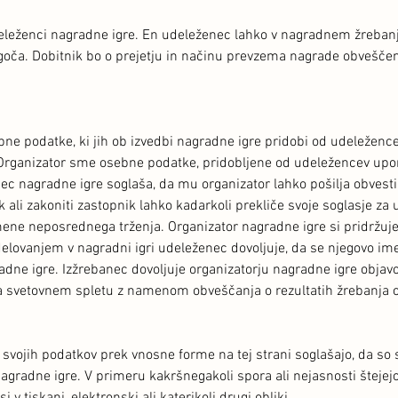
deleženci nagradne igre. En udeleženec lahko v nagradnem žreban
goča. Dobitnik bo o prejetju in načinu prevzema nagrade obveščen 
ne podatke, ki jih ob izvedbi nagradne igre pridobi od udeležencev,
 Organizator sme osebne podatke, pridobljene od udeležencev upor
nec nagradne igre soglaša, da mu organizator lahko pošilja obvesti
ali zakoniti zastopnik lahko kadarkoli prekliče svoje soglasje za
mene neposrednega trženja. Organizator nagradne igre si pridržuje
elovanjem v nagradni igri udeleženec dovoljuje, da se njegovo ime 
adne igre. Izžrebanec dovoljuje organizatorju nagradne igre objav
na svetovnem spletu z namenom obveščanja o rezultatih žrebanja
svojih podatkov prek vnosne forme na tej strani soglašajo, da so s 
 nagradne igre. V primeru kakršnegakoli spora ali nejasnosti štejej