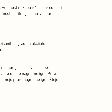
e vrednost nakupa višja od vrednosti
ednosti darilnega bona, vendar se
zpisanih nagradnih akcijah.
a.
i ne morejo sodelovati osebe,
 z izvedbo te nagradne igre. Pravne
rejmejo pravil nagradne igre. Šteje