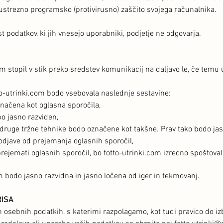
ustrezno programsko (protivirusno) zaščito svojega računalnika.
t podatkov, ki jih vnesejo uporabniki, podjetje ne odgovarja.
 stopil v stik preko sredstev komunikacij na daljavo le, če temu 
to-utrinki.com bodo vsebovala naslednje sestavine:
čena kot oglasna sporočila,
o jasno razviden,
ruge tržne tehnike bodo označene kot takšne. Prav tako bodo jasn
jave od prejemanja oglasnih sporočil,
jemati oglasnih sporočil, bo fotto-utrinki.com izrecno spoštoval
m bodo jasno razvidna in jasno ločena od iger in tekmovanj.
RISA
h osebnih podatkih, s katerimi razpolagamo, kot tudi pravico do iz