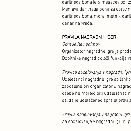
darilnega bona je 6 mesecev od iz
Menjava darilnega bona za gotovino
darilnega bona, mora imetnik daril
denar na vrača.
PRAVILA NAGRADNIH IGER
Opredelitev pojmov
Organizator nagradne igre je proda
Dobitnike nagrad določi funkcija ra
Pravica sodelovanja v nagradni igri
Udeleženci nagradne igre so lahko 
zaposlene pri organizatorju nagrad
osebe ne morejo biti udeleženec na
se, da je udeleženec sprejel pravil
Pravila sodelovanja v nagradni igri
Za sodelovanje v nagradni igri ni 