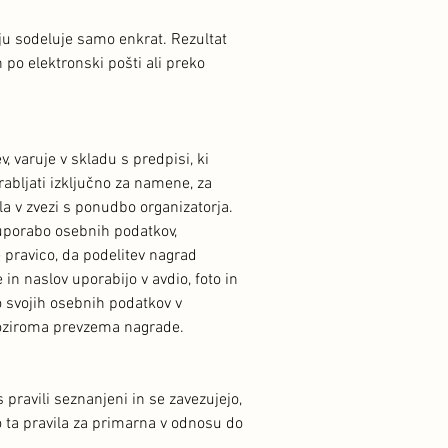
ju sodeluje samo enkrat. Rezultat
po elektronski pošti ali preko
 varuje v skladu s predpisi, ki
abljati izključno za namene, za
la v zvezi s ponudbo organizatorja.
 uporabo osebnih podatkov,
 pravico, da podelitev nagrad
in naslov uporabijo v avdio, foto in
o svojih osebnih podatkov v
 oziroma prevzema nagrade.
pravili seznanjeni in se zavezujejo,
o ta pravila za primarna v odnosu do