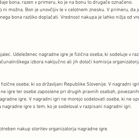
daje bona, razen v primeru, ko je na bonu to drugače označeno.
 ni možna. Bon je unovčljiv le v celotnem znesku. V primeru, da j
nega bona razliko doplačati. Vrednost nakupa je lahko nižja od vr
jalec. Udeleženec nagradne igre je fizična oseba, ki sodeluje v ra
čunalniškega izbora naključno ali jih določi komisija organizatorj
fizične osebe, ki so državljani Republike Slovenije. V nagradni igr
ne igre ter osebe zaposlene pri drugih pravnih osebah, povezanih
gradne igre. V nagradni igri ne morejo sodelovati osebe, ki ne sp
a nagradne igre s tem, ko je sodeloval v razpisani nagradni igri.
potreben nakup storitev organizatorja nagradne igre.