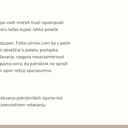
 po vseh močeh trudi izpolnjevati
imeru težav, kupec lahko poveže
zaupen. Fotto-utrinki.com bo v petih
ozi obveščal o poteku postopka.
reševanje, njegova nesorazmernost
lavna ovira, da potrošnik ne sproži
ni spori rešijo sporazumno.
eševanja potrošniških sporov kot
o izvensodnem reševanju