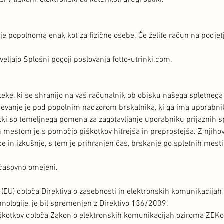
 v tiskani, elektronski ali katerikoli drugi obliki.
 popolnoma enak kot za fizične osebe. Če želite račun na podjetj
eljajo Splošni pogoji poslovanja fotto-utrinki.com.
eke, ki se shranijo na vaš računalnik ob obisku našega spletnega m
evanje je pod popolnim nadzorom brskalnika, ki ga ima uporabnik
otki so temeljnega pomena za zagotavljanje uporabniku prijaznih sp
mestom je s pomočjo piškotkov hitrejša in preprostejša. Z njiho
n izkušnje, s tem je prihranjen čas, brskanje po spletnih mestih 
o časovno omejeni.
 (EU) določa Direktiva o zasebnosti in elektronskih komunikacijah
nologije, je bil spremenjen z Direktivo 136/2009.
škotkov določa Zakon o elektronskih komunikacijah oziroma ZEKom