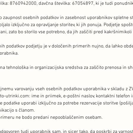
ilka: 8760942000, davčna številka: 67054897, ki je tudi ponudnik 
alo zaupnost osebnih podatkov in zasebnost uporabnikov spletne s
jalo izključno za opravljanje storitev, ki jih ponuja. Podjetje spo
i, zato bo storilo vse potrebno, da jih zaščiti pred kakršnimikoli
h podatkov podjetju je v določenih primerih nujno, da lahko obde
orabnika.
na tehnološka in organizacijska sredstva za zaščito prenosa in s
rajnemu varovanju vseh osebnih podatkov uporabnika v skladu z Z
to-utrinki.com: ime in priimek, e-poštni naslov, kontaktni telefo
podatke uporabi izključno za potrebe rezervacije storitve (pošilj
ikacijo s članom.
primeru ne bodo predani nepooblaščenim osebam.
dgovoren tudi uporabnik sam, in sicer tako, da poskrbi za varnost