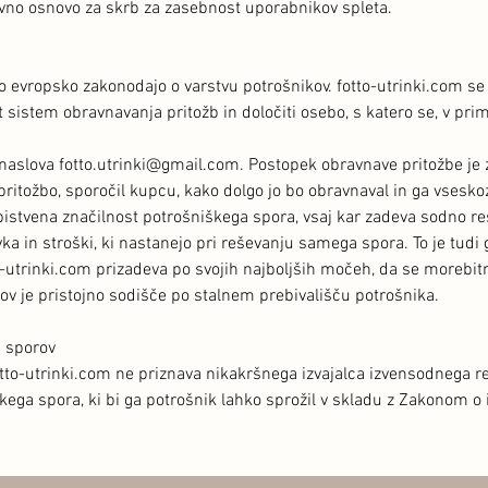
avno osnovo za skrb za zasebnost uporabnikov spleta.
o evropsko zakonodajo o varstvu potrošnikov. fotto-utrinki.com se
t sistem obravnavanja pritožb in določiti osebo, s katero se, v pr
 naslova
fotto.utrinki@gmail.com
. Postopek obravnave pritožbe je 
 pritožbo, sporočil kupcu, kako dolgo jo bo obravnaval in ga vsesk
 bistvena značilnost potrošniškega spora, vsaj kar zadeva sodno 
in stroški, ki nastanejo pri reševanju samega spora. To je tudi g
-utrinki.com prizadeva po svojih najboljših močeh, da se morebit
v je pristojno sodišče po stalnem prebivališču potrošnika.
h sporov
tto-utrinki.com ne priznava nikakršnega izvajalca izvensodnega r
škega spora, ki bi ga potrošnik lahko sprožil v skladu z Zakonom 