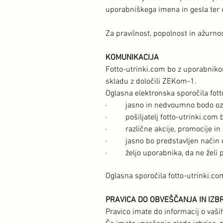
uporabniškega imena in gesla ter 
Za pravilnost, popolnost in ažurnos
KOMUNIKACIJA
Fotto-utrinki.com bo z uporabnikom
skladu z določili ZEKom-1.
Oglasna elektronska sporočila fot
· jasno in nedvoumno bodo ozna
· pošiljatelj fotto-utrinki.com b
· različne akcije, promocije in d
· jasno bo predstavljen način od
· željo uporabnika, da ne želi pre
Oglasna sporočila fotto-utrinki.co
PRAVICA DO OBVEŠČANJA IN IZB
Pravico imate do informacij o vaši