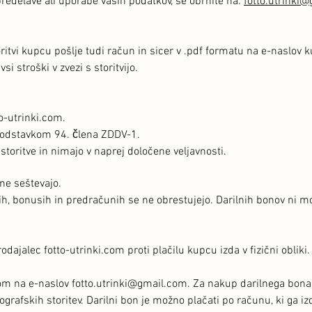
predelave ali uporabe vaših podatkov, se obrnite na:
fotto.utrinki
oritvi kupcu pošlje tudi račun in sicer v .pdf formatu na e-naslov 
i stroški v zvezi s storitvijo.
o-utrinki.com.
 odstavkom 94. člena ZDDV-1.
 storitve in nimajo v naprej določene veljavnosti.
ne seštevajo.
h, bonusih in predračunih se ne obrestujejo. Darilnih bonov ni m
prodajalec fotto-utrinki.com proti plačilu kupcu izda v fizični obliki
lom na e-naslov
fotto.utrinki@gmail.com
. Za nakup darilnega bona 
grafskih storitev. Darilni bon je možno plačati po računu, ki ga iz