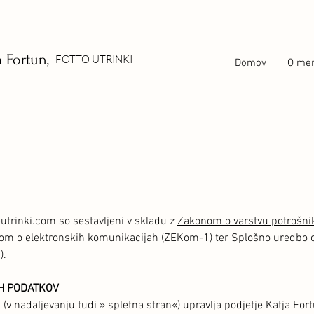
a Fortun,
FOTTO UTRINKI
Domov
O me
-utrinki.com so sestavljeni v skladu z
Zakonom o varstvu potrošnik
m o elektronskih komunikacijah (ZEKom-1) ter Splošno uredbo o 
).
H PODATKOV
 (v nadaljevanju tudi » spletna stran«) upravlja podjetje Katja For