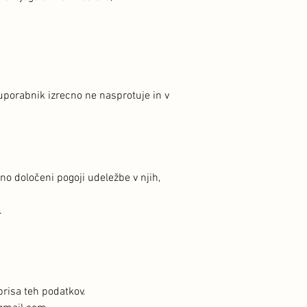
uporabnik izrecno ne nasprotuje in v
o določeni pogoji udeležbe v njih,
.
brisa teh podatkov.