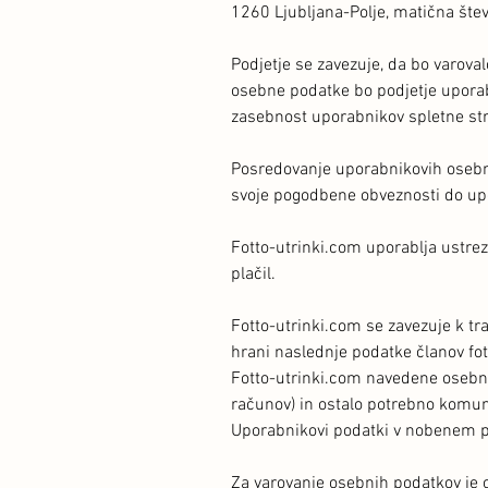
1260 Ljubljana-Polje, matična štev
Podjetje se zavezuje, da bo varov
osebne podatke bo podjetje uporabl
zasebnost uporabnikov spletne stran
Posredovanje uporabnikovih osebni
svoje pogodbene obveznosti do up
Fotto-utrinki.com uporablja ustrez
plačil.
Fotto-utrinki.com se zavezuje k t
hrani naslednje podatke članov fot
Fotto-utrinki.com navedene osebne 
računov) in ostalo potrebno komun
Uporabnikovi podatki v nobenem 
Za varovanje osebnih podatkov je o