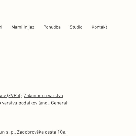
ni
Mami in jaz
Ponudba
Studio
Kontakt
ov (ZVPot)
,
Zakonom o varstvu
varstvu podatkov (angl. General
tun s. p., Zadobrovška cesta 10a,