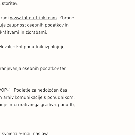
storitev.
trani
www.fotto-utrinki.com
. Zbrane
štuje zaupnost osebnih podatkov in
 kršitvami in zlorabami.
lovalec kot ponudnik izpolnjuje
hranjevanja osebnih podatkov ter
VOP-1. Podjetje
za nedoločen čas
n in arhiv komunikacije s ponudnikom.
anje informativnega gradiva, ponudb,
 svojega e-mail naslova,